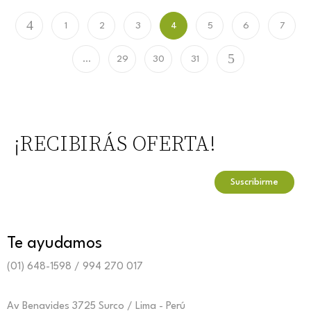
1
2
3
4
5
6
7
…
29
30
31
¡RECIBIRÁS OFERTA!
Te ayudamos
(01) 648-1598 / 994 270 017
Av Benavides 3725 Surco / Lima - Perú