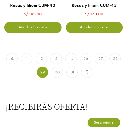
Rosas y lilium CUM-40
Rosas y lilium CUM-43
S/
145.00
S/
170.00
Añadir al carrito
Añadir al carrito
1
2
3
…
26
27
28
29
30
31
¡RECIBIRÁS OFERTA!