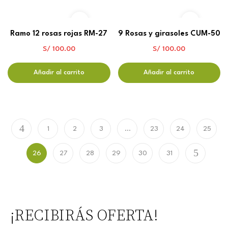
Ramo 12 rosas rojas RM-27
9 Rosas y girasoles CUM-50
S/
100.00
S/
100.00
Añadir al carrito
Añadir al carrito
1
2
3
…
23
24
25
26
27
28
29
30
31
¡RECIBIRÁS OFERTA!