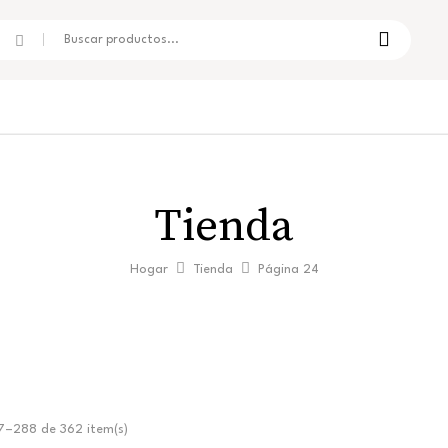
Tienda
Hogar
Tienda
Página 24
–288 de 362 item(s)