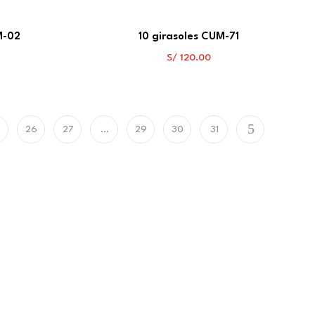
M-02
10 girasoles CUM-71
S/
120.00
5
26
27
…
29
30
31