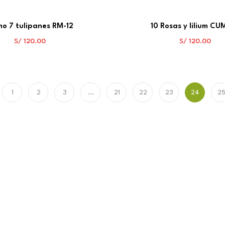
o 7 tulipanes RM-12
10 Rosas y lilium CU
S/
120.00
S/
120.00
1
2
3
…
21
22
23
24
2