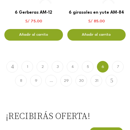
6 Gerberas AM-12
6 girasoles en yute AM-84
S/
75.00
S/
85.00
Añadir al carrito
Añadir al carrito
1
2
3
4
5
6
7
8
9
…
29
30
31
¡RECIBIRÁS OFERTA!