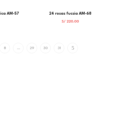
mica AM-57
24 rosas fucsia AM-68
S/
220.00
8
…
29
30
31