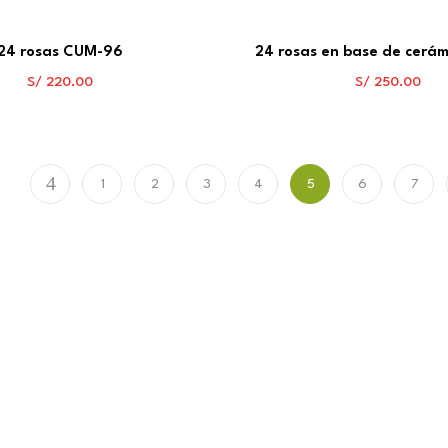
24 rosas CUM-96
24 rosas en base de cerá
S/
220.00
S/
250.00
1
2
3
4
5
6
7