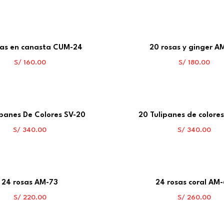
sas en canasta CUM-24
20 rosas y ginger A
S/
160.00
S/
180.00
ipanes De Colores SV-20
20 Tulipanes de colores
S/
340.00
S/
340.00
24 rosas AM-73
24 rosas coral AM
S/
220.00
S/
260.00