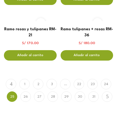
Ramo rosas y tulipanes RM-
Ramo tulipanes + rosas RM-
21
36
S/
170.00
S/
180.00
Añadir al carrito
Añadir al carrito
1
2
3
…
22
23
24
25
26
27
28
29
30
31