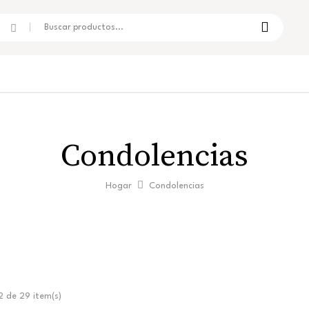
Condolencias
Hogar
Condolencias
 de 29 item(s)