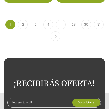
1
2
3
4
…
29
30
31
¡RECIBIRÁS OFERTA!