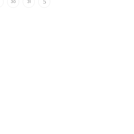
9
30
31