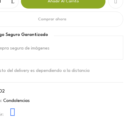
Añadir Al Carrito
Comprar ahora
go Seguro Garantizado
osto del delivery es dependiendo a la distancia
02
a:
Condolencias
r: