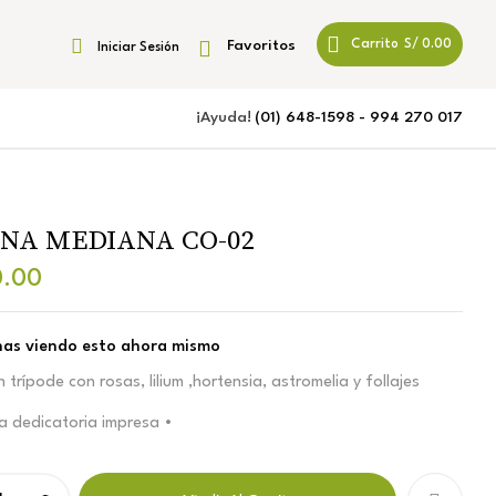
Favoritos
Carrito
S/
0.00
Iniciar Sesión
¡Ayuda!
(01) 648-1598 - 994 270 017
NA MEDIANA CO-02
.00
nas viendo esto ahora mismo
trípode con rosas, lilium ,hortensia, astromelia y follajes
 la dedicatoria impresa •