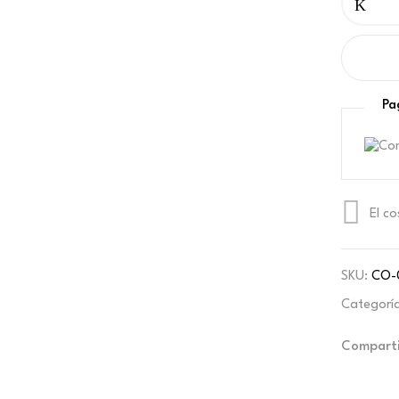
Pa
El c
SKU:
CO-
Categorí
Comparti