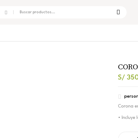
CORO
S/
350
perso
Corona en 
• Incluye