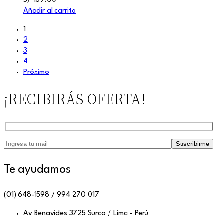
S/
169.00
Añadir al carrito
1
2
3
4
Próximo
¡RECIBIRÁS OFERTA!
Te ayudamos
(01) 648-1598 / 994 270 017
Av Benavides 3725 Surco / Lima - Perú