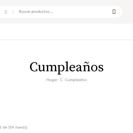
Cumpleaños
Hogar
Cumpleaños
 de 134 item(s)