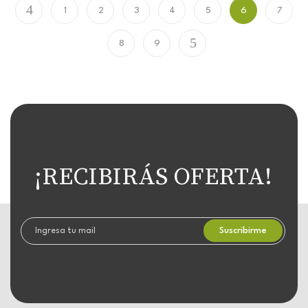
1
2
3
4
5
6
7
8
9
¡RECIBIRÁS OFERTA!