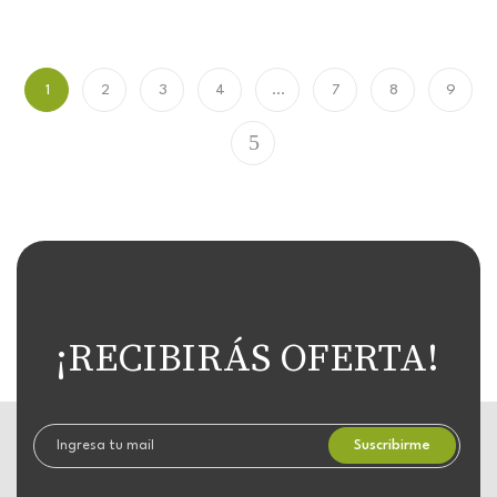
1
2
3
4
…
7
8
9
¡RECIBIRÁS OFERTA!